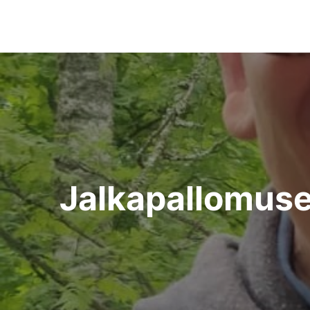
Artikkelien
selaus
Jalkapallomuse