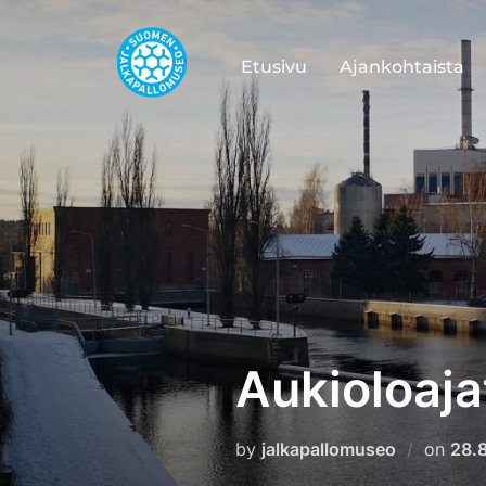
Skip
to
Etusivu
Ajankohtaista
content
Aukioloaja
Pos
by
jalkapallomuseo
on
28.
on