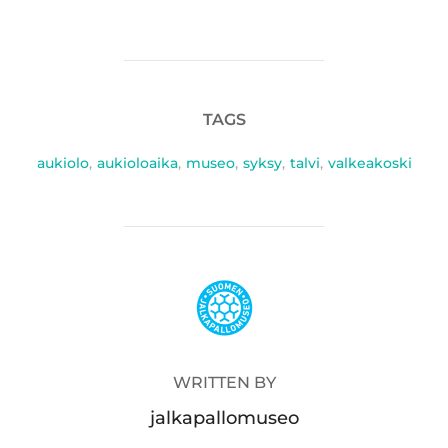
TAGS
aukiolo
,
aukioloaika
,
museo
,
syksy
,
talvi
,
valkeakoski
POST AUTHOR
WRITTEN BY
jalkapallomuseo