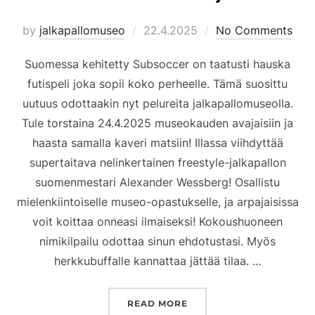
Posted
by
jalkapallomuseo
22.4.2025
No Comments
on
Suomessa kehitetty Subsoccer on taatusti hauska
futispeli joka sopii koko perheelle. Tämä suosittu
uutuus odottaakin nyt pelureita jalkapallomuseolla.
Tule torstaina 24.4.2025 museokauden avajaisiin ja
haasta samalla kaveri matsiin! Illassa viihdyttää
supertaitava nelinkertainen freestyle-jalkapallon
suomenmestari Alexander Wessberg! Osallistu
mielenkiintoiselle museo-opastukselle, ja arpajaisissa
voit koittaa onneasi ilmaiseksi! Kokoushuoneen
nimikilpailu odottaa sinun ehdotustasi. Myös
herkkubuffalle kannattaa jättää tilaa. …
”UUTTA MUSEOLLA, NÄHD
READ MORE