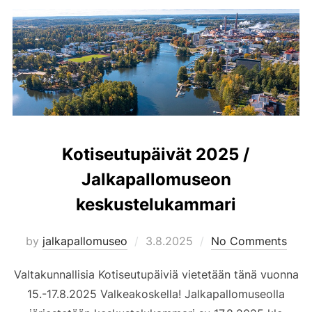
Kotiseutupäivät 2025 /
Jalkapallomuseon
keskustelukammari
Posted
by
jalkapallomuseo
3.8.2025
No Comments
on
Valtakunnallisia Kotiseutupäiviä vietetään tänä vuonna
15.-17.8.2025 Valkeakoskella! Jalkapallomuseolla