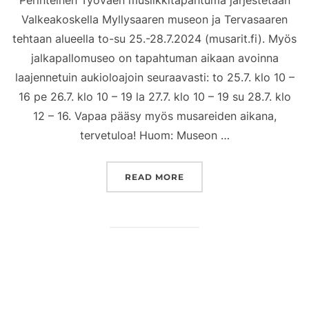
Valkeakoskella Myllysaaren museon ja Tervasaaren
tehtaan alueella to-su 25.-28.7.2024 (musarit.fi). Myös
jalkapallomuseo on tapahtuman aikaan avoinna
laajennetuin aukioloajoin seuraavasti: to 25.7. klo 10 –
16 pe 26.7. klo 10 – 19 la 27.7. klo 10 – 19 su 28.7. klo
12 – 16. Vapaa pääsy myös musareiden aikana,
tervetuloa! Huom: Museon …
”TYÖVÄEN MUSIIKKITAP
READ MORE