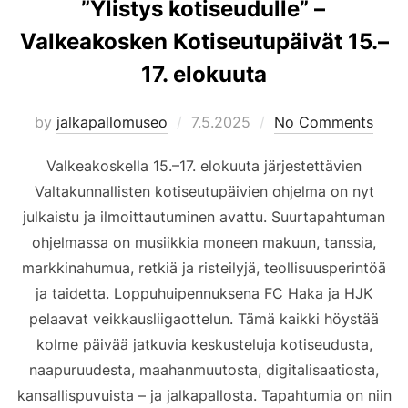
”Ylistys kotiseudulle” –
Valkeakosken Kotiseutupäivät 15.–
17. elokuuta
Posted
by
jalkapallomuseo
7.5.2025
No Comments
on
Valkeakoskella 15.–17. elokuuta järjestettävien
Valtakunnallisten kotiseutupäivien ohjelma on nyt
julkaistu ja ilmoittautuminen avattu. Suurtapahtuman
ohjelmassa on musiikkia moneen makuun, tanssia,
markkinahumua, retkiä ja risteilyjä, teollisuusperintöä
ja taidetta. Loppuhuipennuksena FC Haka ja HJK
pelaavat veikkausliigaottelun. Tämä kaikki höystää
kolme päivää jatkuvia keskusteluja kotiseudusta,
naapuruudesta, maahanmuutosta, digitalisaatiosta,
kansallispuvuista – ja jalkapallosta. Tapahtumia on niin