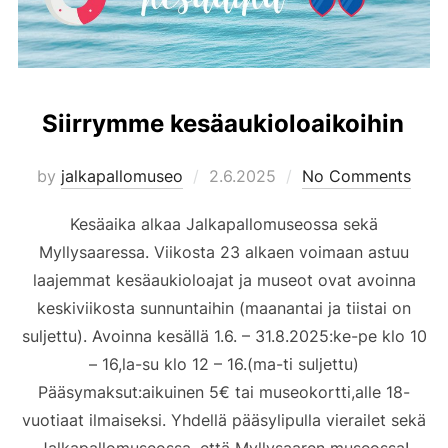
Siirrymme kesäaukioloaikoihin
Posted
by
jalkapallomuseo
2.6.2025
No Comments
on
Kesäaika alkaa Jalkapallomuseossa sekä
Myllysaaressa. Viikosta 23 alkaen voimaan astuu
laajemmat kesäaukioloajat ja museot ovat avoinna
keskiviikosta sunnuntaihin (maanantai ja tiistai on
suljettu). Avoinna kesällä 1.6. – 31.8.2025:ke-pe klo 10
– 16,la-su klo 12 – 16.(ma-ti suljettu)
Pääsymaksut:aikuinen 5€ tai museokortti,alle 18-
vuotiaat ilmaiseksi. Yhdellä pääsylipulla vierailet sekä
Jalkapallomuseossa, että Myllysaaren museossa!