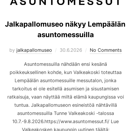
Jalkapallomuseo näkyy Lempäälän
asuntomessuilla
Posted
by
jalkapallomuseo
30.6.2026
No Comments
on
Asuntomessuilla nähdään ensi kesänä
poikkeuksellinen kohde, kun Valkeakoski toteuttaa
Lempäälän asuntomessuille messutalon, jonka
tarkoitus ei ole esitellä asumisen ja sisustamisen
ratkaisuja, vaan näyttää miltä elämä kaupungissa voi
tuntua. Jalkapallomuseon esineistöä nähtävillä
asuntomessuilla Tunne Valkeakoski -talossa
10.7.-9.8.2026.https://www.asuntomessut.fi/ Lue
Valkeakosken kaupungin uutinen täältä: