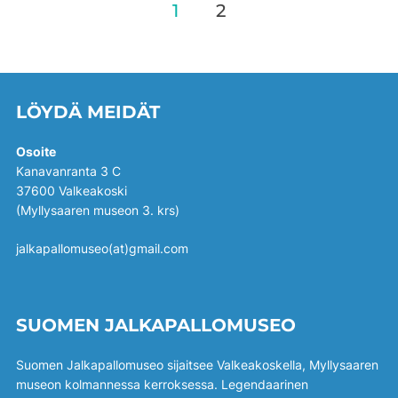
Artikkelien
1
2
sivutus
LÖYDÄ MEIDÄT
Osoite
Kanavanranta 3 C
37600 Valkeakoski
(Myllysaaren museon 3. krs)
jalkapallomuseo(at)gmail.com
SUOMEN JALKAPALLOMUSEO
Suomen Jalkapallomuseo sijaitsee Valkeakoskella, Myllysaaren
museon kolmannessa kerroksessa. Legendaarinen