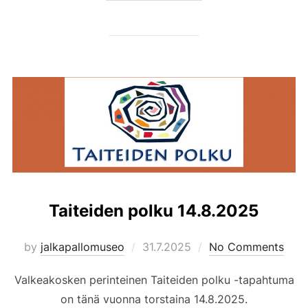
Taiteiden polku 14.8.2025
Posted
by
jalkapallomuseo
31.7.2025
No Comments
on
Valkeakosken perinteinen Taiteiden polku -tapahtuma
on tänä vuonna torstaina 14.8.2025.