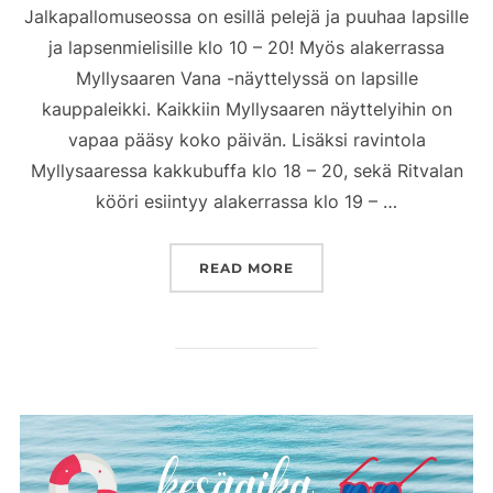
Jalkapallomuseossa on esillä pelejä ja puuhaa lapsille
ja lapsenmielisille klo 10 – 20! Myös alakerrassa
Myllysaaren Vana -näyttelyssä on lapsille
kauppaleikki. Kaikkiin Myllysaaren näyttelyihin on
vapaa pääsy koko päivän. Lisäksi ravintola
Myllysaaressa kakkubuffa klo 18 – 20, sekä Ritvalan
kööri esiintyy alakerrassa klo 19 – …
”TAITEIDEN POLKU 14.8.2
READ MORE