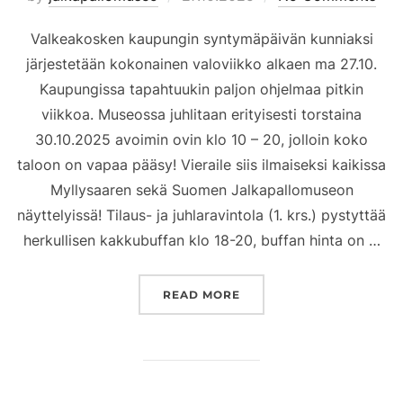
on
Valkeakosken kaupungin syntymäpäivän kunniaksi
järjestetään kokonainen valoviikko alkaen ma 27.10.
Kaupungissa tapahtuukin paljon ohjelmaa pitkin
viikkoa. Museossa juhlitaan erityisesti torstaina
30.10.2025 avoimin ovin klo 10 – 20, jolloin koko
taloon on vapaa pääsy! Vieraile siis ilmaiseksi kaikissa
Myllysaaren sekä Suomen Jalkapallomuseon
näyttelyissä! Tilaus- ja juhlaravintola (1. krs.) pystyttää
herkullisen kakkubuffan klo 18-20, buffan hinta on …
”VALOVIIKON TAPAHTUMA
READ MORE