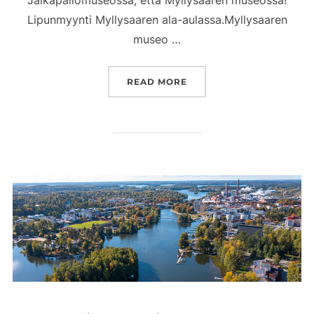
Lipunmyynti Myllysaaren ala-aulassa.Myllysaaren
museo …
”SIIRRYMME KESÄAUKIO
READ MORE