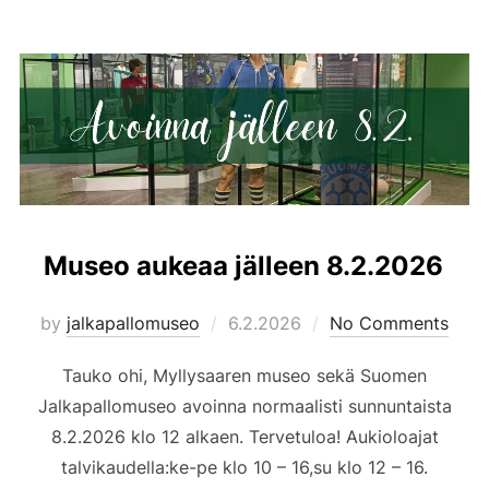
Museo aukeaa jälleen 8.2.2026
Posted
by
jalkapallomuseo
6.2.2026
No Comments
on
Tauko ohi, Myllysaaren museo sekä Suomen
Jalkapallomuseo avoinna normaalisti sunnuntaista
8.2.2026 klo 12 alkaen. Tervetuloa! Aukioloajat
talvikaudella:ke-pe klo 10 – 16,su klo 12 – 16.