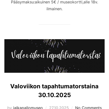
Pääsymaksu:aikuinen 5€ / museokortti,alle 18v.
ilmainen.
Valoviikon tapahtumatorstaina
30.10.2025
Posted
by
jalkapallomuseo
27.10.2025
No Comments