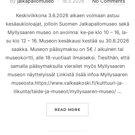
Posted
by
jalkapallomuseo
18.5.2026
No Comments
on
Keskiviikkona 3.6.2026 alkaen voimaan astuu
kesäaukioloajat, jolloin Suomen Jalkapallomuseo sekä
Myllysaaren museo on avoinna: ke-pe klo 10 – 16, la-
su klo 12 – 16. Museon kesäkausi kestää su 30.8.2026
saakka. Museon pääsymaksu on 5€ / aikuinen tai
museokortti, alle 18-vuotiaat ilmaiseksi. Tiesithän, että
samalla pääsymaksulla vierailet myös Myllysaaren
museon näyttelyissä! Linkistä lisää infoa Myllysaaren
museosta.https://www.valkeakoski.fi/kulttuuri-ja-
liikunta/taide-ja-museot/myllysaaren-museo/ …
”MUSEON KESÄINFO, HYV
READ MORE