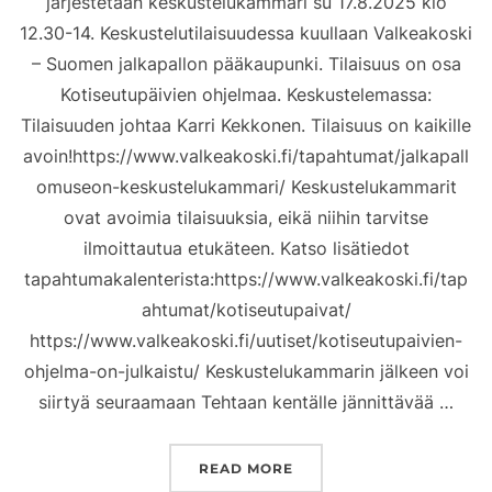
järjestetään keskustelukammari su 17.8.2025 klo
12.30-14. Keskustelutilaisuudessa kuullaan Valkeakoski
– Suomen jalkapallon pääkaupunki. Tilaisuus on osa
Kotiseutupäivien ohjelmaa. Keskustelemassa:
Tilaisuuden johtaa Karri Kekkonen. Tilaisuus on kaikille
avoin!https://www.valkeakoski.fi/tapahtumat/jalkapall
omuseon-keskustelukammari/ Keskustelukammarit
ovat avoimia tilaisuuksia, eikä niihin tarvitse
ilmoittautua etukäteen. Katso lisätiedot
tapahtumakalenterista:https://www.valkeakoski.fi/tap
ahtumat/kotiseutupaivat/
https://www.valkeakoski.fi/uutiset/kotiseutupaivien-
ohjelma-on-julkaistu/ Keskustelukammarin jälkeen voi
siirtyä seuraamaan Tehtaan kentälle jännittävää …
”KOTISEUTUPÄIVÄT 202
READ MORE