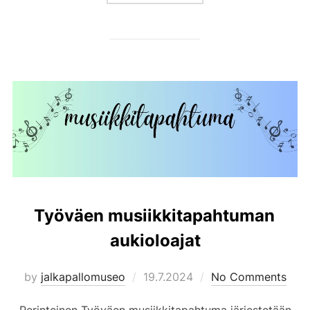
Työväen musiikkitapahtuman
aukioloajat
Posted
by
jalkapallomuseo
19.7.2024
No Comments
on
Perinteinen Työväen musiikkitapahtuma järjestetään