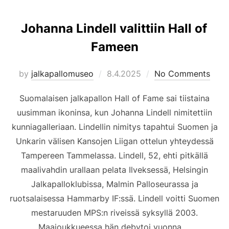
Johanna Lindell valittiin Hall of
Fameen
Posted
by
jalkapallomuseo
8.4.2025
No Comments
on
Suomalaisen jalkapallon Hall of Fame sai tiistaina
uusimman ikoninsa, kun Johanna Lindell nimitettiin
kunniagalleriaan. Lindellin nimitys tapahtui Suomen ja
Unkarin välisen Kansojen Liigan ottelun yhteydessä
Tampereen Tammelassa. Lindell, 52, ehti pitkällä
maalivahdin urallaan pelata Ilveksessä, Helsingin
Jalkapalloklubissa, Malmin Palloseurassa ja
ruotsalaisessa Hammarby IF:ssä. Lindell voitti Suomen
mestaruuden MPS:n riveissä syksyllä 2003.
Maajoukkueessa hän debytoi vuonna …