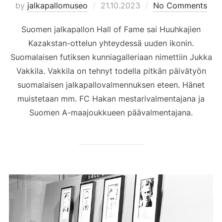
Posted
by
jalkapallomuseo
21.10.2023
No Comments
on
Suomen jalkapallon Hall of Fame sai Huuhkajien
Kazakstan-ottelun yhteydessä uuden ikonin.
Suomalaisen futiksen kunniagalleriaan nimettiin Jukka
Vakkila. Vakkila on tehnyt todella pitkän päivätyön
suomalaisen jalkapallovalmennuksen eteen. Hänet
muistetaan mm. FC Hakan mestarivalmentajana ja
Suomen A-maajoukkueen päävalmentajana.