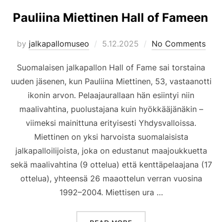
Pauliina Miettinen Hall of Fameen
Posted
by
jalkapallomuseo
5.12.2025
No Comments
on
Suomalaisen jalkapallon Hall of Fame sai torstaina
uuden jäsenen, kun Pauliina Miettinen, 53, vastaanotti
ikonin arvon. Pelaajaurallaan hän esiintyi niin
maalivahtina, puolustajana kuin hyökkääjänäkin –
viimeksi mainittuna erityisesti Yhdysvalloissa.
Miettinen on yksi harvoista suomalaisista
jalkapalloilijoista, joka on edustanut maajoukkuetta
sekä maalivahtina (9 ottelua) että kenttäpelaajana (17
ottelua), yhteensä 26 maaottelun verran vuosina
1992–2004. Miettisen ura …
”PAULIINA MIETTINEN H