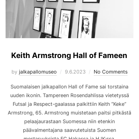
Keith Armstrong Hall of Fameen
Posted
by
jalkapallomuseo
9.6.2023
No Comments
on
Suomalaisen jalkapallon Hall of Fame sai torstaina
uuden ikonin. Tampereen Rosendahlissa vietetyssä
Futsal ja Respect-gaalassa palkittiin Keith ”Keke”
Armstrong, 65. Armstrong muistetaan paitsi pitkästä
pelaajaurastaan Suomessa niin etenkin
päävalmentajana saavutetuista Suomen
mestaruuksista FC Hakassa ja HJK:ssa.