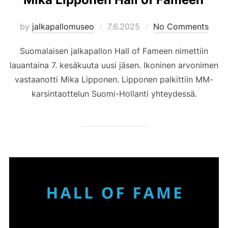
Posted
by
jalkapallomuseo
7.6.2025
No Comments
on
Suomalaisen jalkapallon Hall of Fameen nimettiin
lauantaina 7. kesäkuuta uusi jäsen. Ikoninen arvonimen
vastaanotti Mika Lipponen. Lipponen palkittiin MM-
karsintaottelun Suomi-Hollanti yhteydessä.