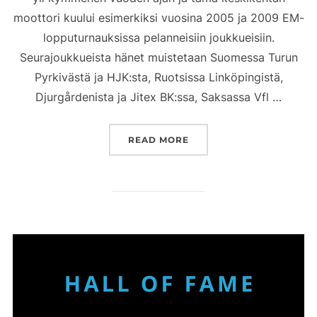
moottori kuului esimerkiksi vuosina 2005 ja 2009 EM-
lopputurnauksissa pelanneisiin joukkueisiin.
Seurajoukkueista hänet muistetaan Suomessa Turun
Pyrkivästä ja HJK:sta, Ruotsissa Linköpingistä,
Djurgårdenista ja Jitex BK:ssa, Saksassa Vfl …
”ANNA-KAISA RANTANEN 
READ MORE