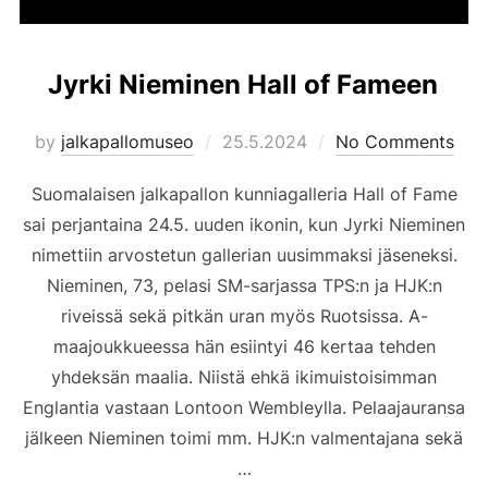
Jyrki Nieminen Hall of Fameen
Posted
by
jalkapallomuseo
25.5.2024
No Comments
on
Suomalaisen jalkapallon kunniagalleria Hall of Fame
sai perjantaina 24.5. uuden ikonin, kun Jyrki Nieminen
nimettiin arvostetun gallerian uusimmaksi jäseneksi.
Nieminen, 73, pelasi SM-sarjassa TPS:n ja HJK:n
riveissä sekä pitkän uran myös Ruotsissa. A-
maajoukkueessa hän esiintyi 46 kertaa tehden
yhdeksän maalia. Niistä ehkä ikimuistoisimman
Englantia vastaan Lontoon Wembleylla. Pelaajauransa
jälkeen Nieminen toimi mm. HJK:n valmentajana sekä
…