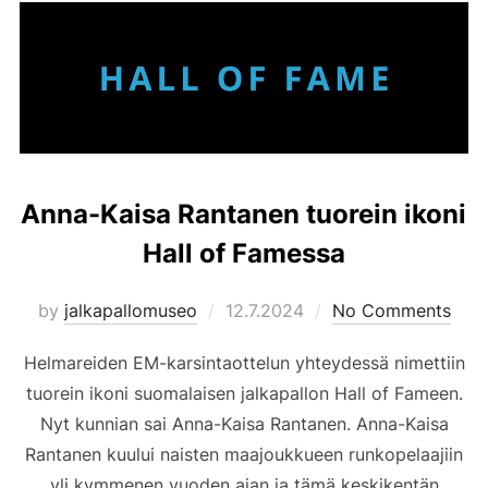
Anna-Kaisa Rantanen tuorein ikoni
Hall of Famessa
Posted
by
jalkapallomuseo
12.7.2024
No Comments
on
Helmareiden EM-karsintaottelun yhteydessä nimettiin
tuorein ikoni suomalaisen jalkapallon Hall of Fameen.
Nyt kunnian sai Anna-Kaisa Rantanen. Anna-Kaisa
Rantanen kuului naisten maajoukkueen runkopelaajiin
yli kymmenen vuoden ajan ja tämä keskikentän