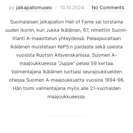
Posted
by
jalkapallomuseo
10.10.2024
No Comments
on
Suomalaisen jalkapallon Hall of Fame sai torstaina
uuden ikonin, kun Jukka Ikäläinen, 67, nimettiin Suomi-
Irlanti A-maaottelun yhteydessä. Pelaajauraltaan
Ikäläinen muistetaan KePS:n paidasta sekä useista
vuosista Ruotsin Allsvenskanissa. Suomen A-
maajoukkueessa ”Juppe” pelasi 59 kertaa.
Valmentajana Ikäläinen luotsasi seurajoukkueiden
ohessa Suomen A-maajoukkuetta vuosina 1994-96.
Hän toimi valmentajana myös alle 21-vuotiaiden
maajoukkueessa.