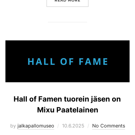
READ MORE
Hall of Famen tuorein jäsen on
Mixu Paatelainen
Posted
by
jalkapallomuseo
10.6.2025
No Comments
on