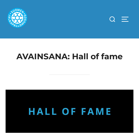
Skip
to
Search
TOGG
content
for:
AVAINSANA:
Hall of fame