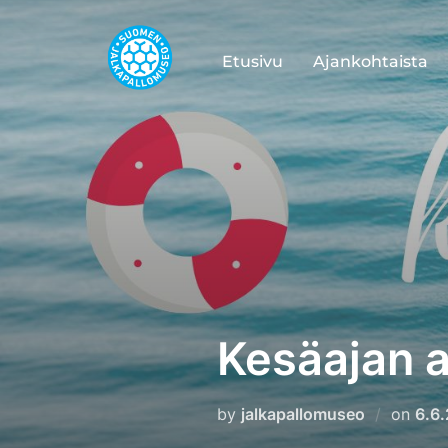
Skip
to
Etusivu
Ajankohtaista
content
Kesäajan a
Pos
by
jalkapallomuseo
on
6.6
on