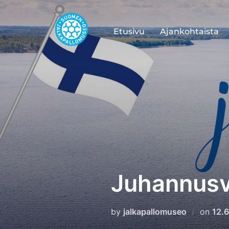
Skip
to
Etusivu
Ajankohtaista
content
Juhannusvi
Pos
by
jalkapallomuseo
on
12.
on