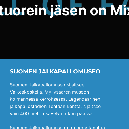
tuorein jäsen on M
SUOMEN JALKAPALLOMUSEO
Suomen Jalkapallomuseo sijaitsee
Valkeakoskella, Myllysaaren museon
kolmannessa kerroksessa. Legendaarinen
jalkapallostadion Tehtaan kenttä, sijaitsee
vain 400 metrin kävelymatkan päässä!
Suomen Jalkapallomuseon on perustanut ja