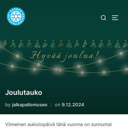
Skip
to
Search
TOGG
content
for:
Joulutauko
Posted
by
jalkapallomuseo
on
9.12.2024
on
Viimeinen aukiolopäivä tänä vuonna on sunnuntai