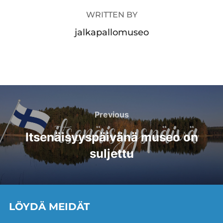
WRITTEN BY
jalkapallomuseo
Artikkelien
selaus
Previous
Previous
Itsenäisyyspäivänä museo on
suljettu
LÖYDÄ MEIDÄT