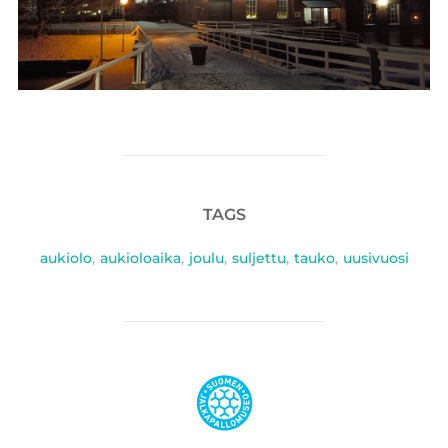
TAGS
aukiolo
,
aukioloaika
,
joulu
,
suljettu
,
tauko
,
uusivuosi
POST AUTHOR