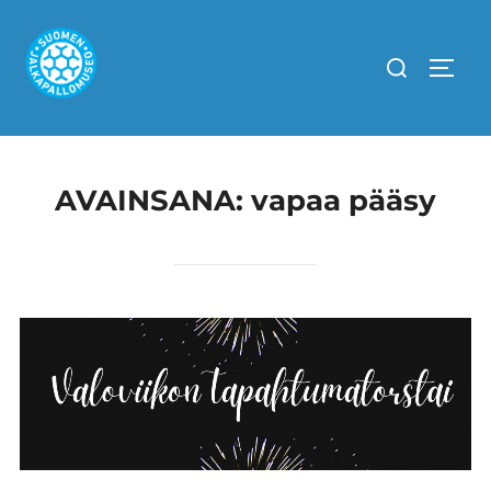
Skip
to
Search
TOGG
content
for:
AVAINSANA:
vapaa pääsy