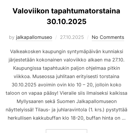
Valoviikon tapahtumatorstaina
30.10.2025
Posted
by
jalkapallomuseo
27.10.2025
No Comments
on
Valkeakosken kaupungin syntymäpäivän kunniaksi
järjestetään kokonainen valoviikko alkaen ma 27.10.
Kaupungissa tapahtuukin paljon ohjelmaa pitkin
viikkoa. Museossa juhlitaan erityisesti torstaina
30.10.2025 avoimin ovin klo 10 – 20, jolloin koko
taloon on vapaa pääsy! Vieraile siis ilmaiseksi kaikissa
Myllysaaren sekä Suomen Jalkapallomuseon
näyttelyissä! Tilaus- ja juhlaravintola (1. krs.) pystyttää
herkullisen kakkubuffan klo 18-20, buffan hinta on …