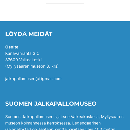
LÖYDÄ MEIDÄT
Osoite
Kanavanranta 3 C
37600 Valkeakoski
(Myllysaaren museon 3. krs)
jalkapallomuseo(at)gmail.com
SUOMEN JALKAPALLOMUSEO
Suomen Jalkapallomuseo sijaitsee Valkeakoskella, Myllysaaren
museon kolmannessa kerroksessa. Legendaarinen
jalkapallostadion Tehtaan kenttä, sijaitsee vain 400 metrin