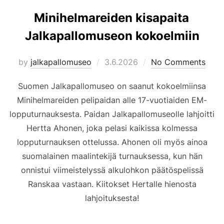
Minihelmareiden kisapaita
Jalkapallomuseon kokoelmiin
Posted
by
jalkapallomuseo
3.6.2026
No Comments
on
Suomen Jalkapallomuseo on saanut kokoelmiinsa
Minihelmareiden pelipaidan alle 17-vuotiaiden EM-
lopputurnauksesta. Paidan Jalkapallomuseolle lahjoitti
Hertta Ahonen, joka pelasi kaikissa kolmessa
lopputurnauksen ottelussa. Ahonen oli myös ainoa
suomalainen maalintekijä turnauksessa, kun hän
onnistui viimeistelyssä alkulohkon päätöspelissä
Ranskaa vastaan. Kiitokset Hertalle hienosta
lahjoituksesta!