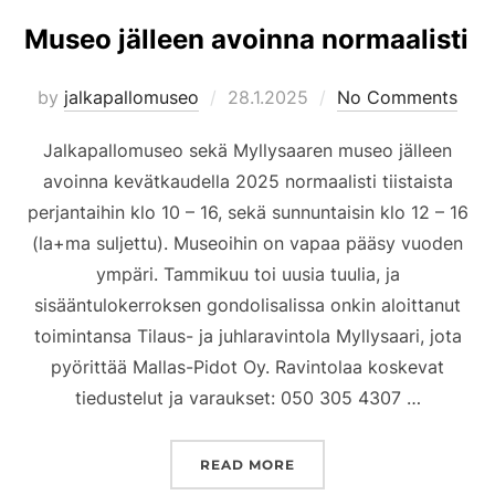
Museo jälleen avoinna normaalisti
Posted
by
jalkapallomuseo
28.1.2025
No Comments
on
Jalkapallomuseo sekä Myllysaaren museo jälleen
avoinna kevätkaudella 2025 normaalisti tiistaista
perjantaihin klo 10 – 16, sekä sunnuntaisin klo 12 – 16
(la+ma suljettu). Museoihin on vapaa pääsy vuoden
ympäri. Tammikuu toi uusia tuulia, ja
sisääntulokerroksen gondolisalissa onkin aloittanut
toimintansa Tilaus- ja juhlaravintola Myllysaari, jota
pyörittää Mallas-Pidot Oy. Ravintolaa koskevat
tiedustelut ja varaukset: 050 305 4307 …
”MUSEO JÄLLEEN AVOIN
READ MORE